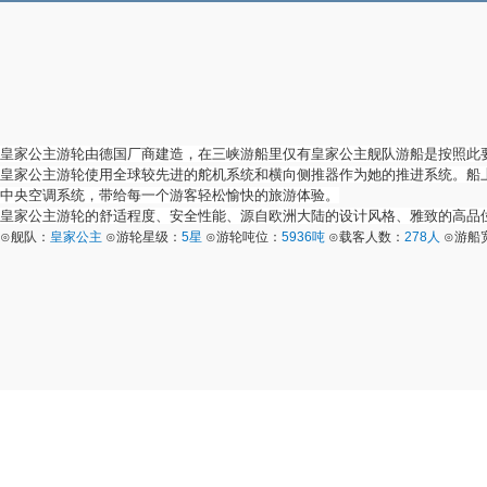
皇家公主游轮由德国厂商建造，在三峡游船里仅有皇家公主舰队游船是按照此
皇家公主游轮使用全球较先进的舵机系统和横向侧推器作为她的推进系统。船
中央空调系统，带给每一个游客轻松愉快的旅游体验。
皇家公主游轮的舒适程度、安全性能、源自欧洲大陆的设计风格、雅致的高品
⊙舰队：
皇家公主
⊙游轮星级：
5星
⊙游轮吨位：
5936吨
⊙载客人数：
278人
⊙游船