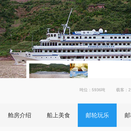
吨位：5936吨
载客：2
详细
舱房介绍
船上美食
邮轮玩乐
邮