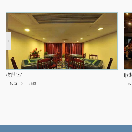
棋牌室
歌
容纳：0
消费：
容