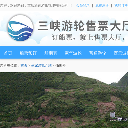
您好，欢迎来到：重庆渝达游轮管理有限公司 ！
会员登录
|
免费注册
|
我的订单
首页
船票预订
船期表
豪华游轮
普通游轮
夜景游
您所在位置：
首页
>
皇家游轮介绍
> 仙娜号