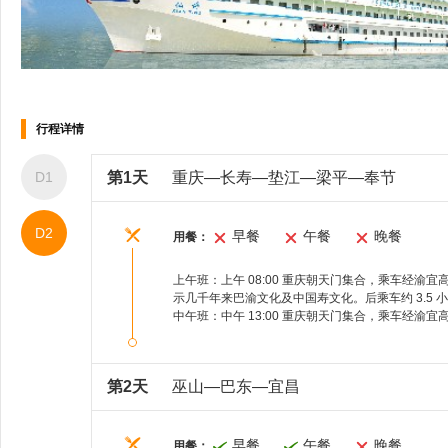
棋牌室
歌舞厅
行程详情
D1
第1天
重庆—长寿—垫江—梁平—奉节
D2
早餐
午餐
晚餐
用餐：
上午班：上午 08:00 重庆朝天门集合，乘车经渝宜
示几千年来巴渝文化及中国寿文化。后乘车约 3.5 
中午班：中午 13:00 重庆朝天门集合，乘车经渝宜高
医疗室
网络
第2天
巫山—巴东—宜昌
早餐
午餐
晚餐
用餐：