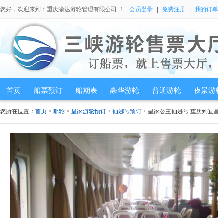
您好，欢迎来到：重庆渝达游轮管理有限公司 ！
会员登录
|
免费注册
|
我的订单
首页
船票预订
船期表
豪华游轮
普通游轮
夜景游
您所在位置：
首页
>
邮轮
>
皇家游轮预订
>
仙娜号预订
> 皇家公主仙娜号 重庆到宜