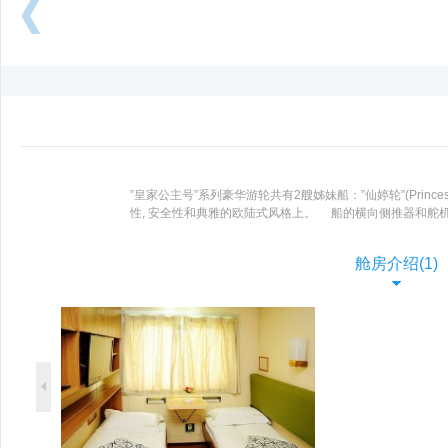
向
后
浏
览
”皇家公主号”系列豪华游轮共有2艘姊妹船：”仙婷轮”(Princess
性, 安全性和典雅的欧陆式风格上。 船的横向侧推器和
步甲板与顶层的阳光浴场，使活动空间更大。
了解更多 >
舱房介绍(1)