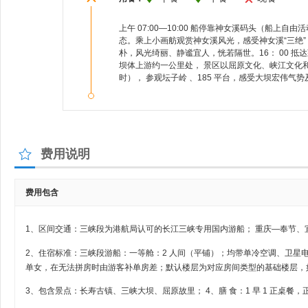
上午 07:00—10:00 船停靠神女溪码头（船上
态。乘上小画舫观赏神女溪风光，感受神女溪“三绝
朴，风光绮丽、静谧宜人，恍若隔世。16： 00 抵
坝体上游约一公里处， 景区以屈原文化、峡江文化和
时）， 参观坛子岭 、185 平台，感受大坝宏伟气
费用说明
费用包含
1、区间交通：三峡段为港航局认可的长江三峡专用国内游船； 重庆—奉节、
2、住宿标准：三峡段游船：一等舱：2 人间（平铺）；均带单冷空调、卫星
单女，在无法拼房时由游客补单房差；默认楼层为对应房间类型的基础楼层，如
3、包含景点：长寿古镇、三峡大坝、屈原故里； 4、膳 食：1 早 1 正桌餐，