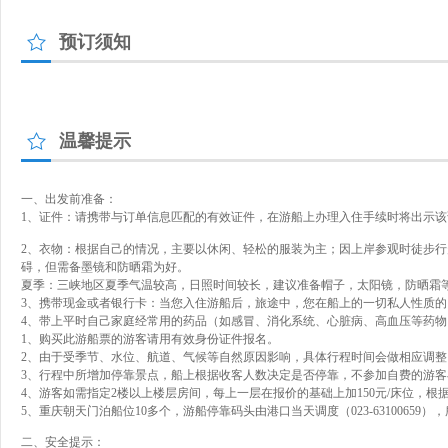
预订须知
温馨提示
一、出发前准备：
1、证件：请携带与订单信息匹配的有效证件，在游船上办理入住手续时将出示
2、衣物：根据自己的情况，主要以休闲、轻松的服装为主；因上岸参观时徒步
碍，但需备墨镜和防晒霜为好。
夏季：三峡地区夏季气温较高，日照时间较长，建议准备帽子，太阳镜，防晒霜
3、携带现金或者银行卡：当您入住游船后，旅途中，您在船上的一切私人性质
4、带上平时自己家庭经常用的药品（如感冒、消化系统、心脏病、高血压等药
1、购买此游船票的游客请用有效身份证件报名。
2、由于受季节、水位、航道、气候等自然原因影响，具体行程时间会做相应调
3、行程中所增加停靠景点，船上根据收客人数决定是否停靠，不参加自费的游客
4、游客如需指定2楼以上楼层房间，每上一层在报价的基础上加150元/床位，根
5、重庆朝天门泊船位10多个，游船停靠码头由港口当天调度（023-631006
二、安全提示：