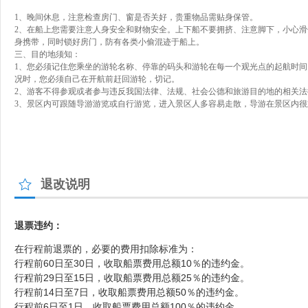
1、晚间休息，注意检查房门、窗是否关好，贵重物品需贴身保管。
2、在船上您需要注意人身安全和财物安全。上下船不要拥挤、注意脚下，小心
身携带，同时锁好房门，防有各类小偷混迹于船上。
三、目的地须知：
1、您必须记住您乘坐的游轮名称、停靠的码头和游轮在每一个观光点的起航时间
况时，您必须自己在开航前赶回游轮，切记。
2
、游客不得参观或者参与违反我国法律、法规、社会公德和旅游目的地的相关法
3、景区内可跟随导游游览或自行游览，进入景区人多容易走散，导游在景区内
退改说明
退票违约：
在行程前退票的，必要的费用扣除标准为：
行程前60日至30日，收取船票费用总额10％的违约金。
行程前29日至15日，收取
船票
费用总额25％的违约金。
行程前14日至7日，收取
船票
费用总额50％的违约金。
行程前6日至1日，收取
船票
费用总额100％的违约金。