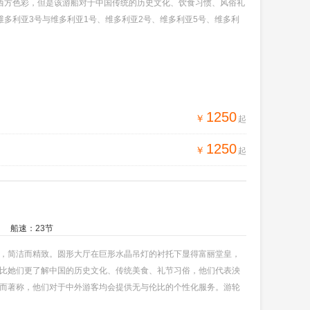
西方色彩，但是该游船对于中国传统的历史文化、饮食习惯、风俗礼
多利亚3号与维多利亚1号、维多利亚2号、维多利亚5号、维多利
1250
￥
起
1250
￥
起
船速：23节
，简洁而精致。圆形大厅在巨形水晶吊灯的衬托下显得富丽堂皇，
比她们更了解中国的历史文化、传统美食、礼节习俗，他们代表泱
而著称，他们对于中外游客均会提供无与伦比的个性化服务。游轮
提的还有，维多利亚系列游轮由其高安全性能、高服务品质全部。