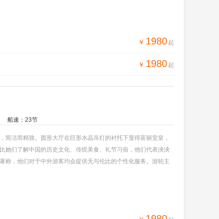
1980
￥
起
1980
￥
起
船速：23节
，简洁而精致。圆形大厅在巨形水晶吊灯的衬托下显得富丽堂皇，
比她们了解中国的历史文化、传统美食、礼节习俗，他们代表泱泱
著称，他们对于中外游客均会提供无与伦比的个性化服务。游轮主
的还有，维多利亚系列游轮由其高安全性能、高服务品质全部获得
1980