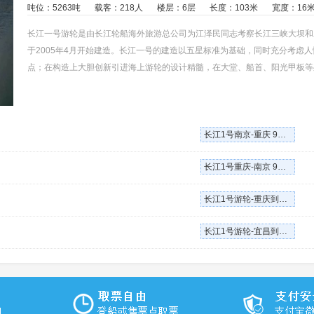
吨位：5263吨
载客：218人
楼层：6层
长度：103米
宽度：16
长江一号游轮是由长江轮船海外旅游总公司为江泽民同志考察长江三峡大坝和
于2005年4月开始建造。长江一号的建造以五星标准为基础，同时充分考虑
点；在构造上大胆创新引进海上游轮的设计精髓，在大堂、船首、阳光甲板等
跃于江面的江豚。
长江1号南京-重庆 9天8晚
长江1号重庆-南京 9天8晚
长江1号游轮-重庆到宜昌单程五日
长江1号游轮-宜昌到重庆单程五日