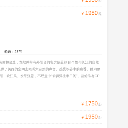
￥
起
1980
￥
起
船速：23节
装修和改造，宽敞并带有外阳台的客房使蓝鲸 的个性与长江的自然
客提供了美好的空间去倾听大自然的声音、感受峡谷中的幽香。她内敛
、吹江风、发呆沉思，不经意中“偷得浮生半日闲”。蓝鲸号有GP
造格局的新时代。蓝鲸号殷勤细致的服务为游客营造了温馨舒适的环
1750
￥
起
1950
￥
起