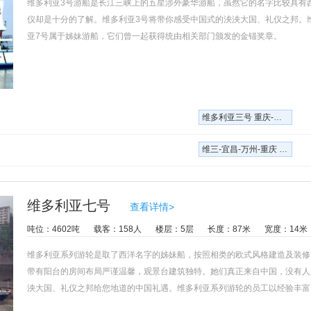
维多利亚3号游船是长江三峡上的五星涉外豪华游船，虽然它的名字比较具有
仪却是十分的了解。维多利亚3号将带你感受中国式的泱泱大国、礼仪之邦。维
亚7号属于姊妹游船，它们曾一起获得统由相关部门颁发的金锚奖章。
维多利亚三号 重庆-万州- 宜昌 单程3日
维三-宜昌-万州-重庆 单程3日游
维多利亚七号
查看详情>
吨位：4602吨
载客：158人
楼层：5层
长度：87米
宽度：14米
维多利亚系列游轮是取了西洋名字的姊妹船，按照相类的欧式风格建造及装修
带有阳台的房间布局严谨温馨，观景台建筑独特。她们真正来自中国，没有人
泱大国、礼仪之邦给您地道的中国礼遇。维多利亚系列游轮的员工以经验丰富
主厨各有拿手绝活，品尝过的游客都对各种中西餐美味佳肴赞不绝口。值得一