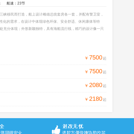
米
船速：23节
三峡移民而打造，船上设计雌雄总统套房各一套，并配有警卫室，
人性化的需求，在设计中体现绿色环保、安全舒适、休闲康体等特
处充分体现；外形新颖独特，具有海船流行线，精巧的设计像一只
7500
￥
起
7500
￥
起
2080
￥
起
2180
￥
起