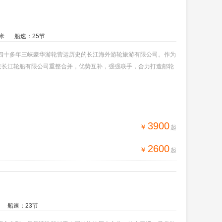
米
船速：25节
着四十多年三峡豪华游轮营运历史的长江海外游轮旅游有限公司。作为
重庆长江轮船有限公司重整合并，优势互补，强强联手，合力打造邮轮
3900
￥
起
2600
￥
起
船速：23节