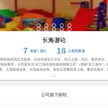
长海游轮
7
16
条旗下船队
条航线数量
交通部和旅游局正式批准，在合并原长江分社，长江上海、武汉、重庆支社
业改制的要求，公司更名为“长江海外游轮旅游有限公司”（简称“长江海外
务、入境旅游业务、出境旅游业务。游轮运营重庆至上海、重庆至南京、重
，在重庆、宜昌等地，拥有4个游船基地和码头。拥有海员派遣资质的劳务
台在行业领先。长江海外是旅行商协会会员单位、中国旅游车船协会副会长
多次进入内地“百强旅行社”行列，是旅游标准化示范企业，是旅游局重点联
待党和领导人及国外政经要人的专用船队，也被誉为“宾船队”。
公司旗下邮轮