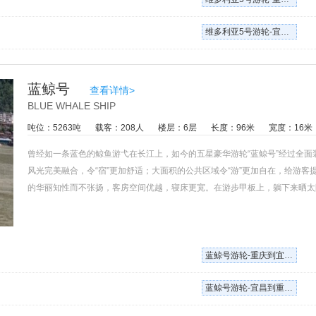
维多利亚5号游轮-宜昌到重庆单程五日
蓝鲸号
查看详情>
BLUE WHALE SHIP
吨位：5263吨
载客：208人
楼层：6层
长度：96米
宽度：16米
曾经如一条蓝色的鲸鱼游弋在长江上，如今的五星豪华游轮“蓝鲸号”经过全面
风光完美融合，令“宿”更加舒适；大面积的公共区域令“游”更加自在，给游
的华丽知性而不张扬，客房空间优越，寝床更宽。在游步甲板上，躺下来晒太阳
S、测探仪、雷达等现代化通讯导航设备，开创了长江游轮先进仪器配备和建
境。精美的西点令人咂舌；中餐之川菜和淮扬菜制作之地道常令宾客赞许。
蓝鲸号游轮-重庆到宜昌单程四日
蓝鲸号游轮-宜昌到重庆单程五日