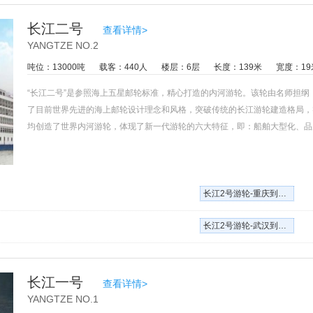
长江二号
查看详情>
YANGTZE NO.2
吨位：13000吨
载客：440人
楼层：6层
长度：139米
宽度：19
“长江二号”是参照海上五星邮轮标准，精心打造的内河游轮。该轮由名师担
了目前世界先进的海上邮轮设计理念和风格，突破传统的长江游轮建造格局，
均创造了世界内河游轮，体现了新一代游轮的六大特征，即：船舶大型化、品
艺建造和装潢质量上该轮完全达到了铂金五星游轮标准，代表了当内河 豪华游轮的水
NIER VICTORYR 的设计师团队提纲设计，植入以“水”为元素的低碳环
长江2号游轮-重庆到武汉单程 6天5晚
长江2号游轮-武汉到重庆单程 6天5晚
长江一号
查看详情>
YANGTZE NO.1