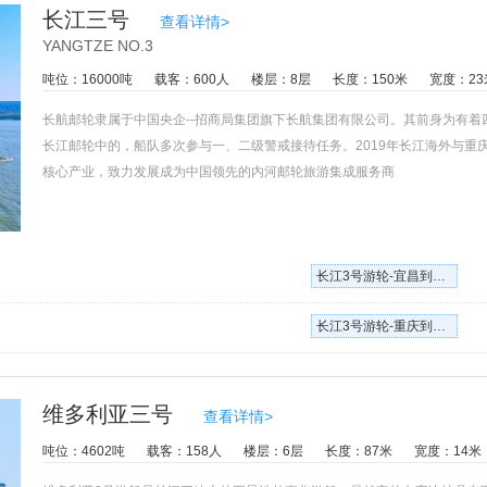
长江三号
查看详情>
YANGTZE NO.3
吨位：16000吨
载客：600人
楼层：8层
长度：150米
宽度：23
长航邮轮隶属于中国央企--招商局集团旗下长航集团有限公司。其前身为有
长江邮轮中的，船队多次参与一、二级警戒接待任务。2019年长江海外与
核心产业，致力发展成为中国领先的内河邮轮旅游集成服务商
长江3号游轮-宜昌到重庆单程五日
长江3号游轮-重庆到宜昌单程四日
维多利亚三号
查看详情>
吨位：4602吨
载客：158人
楼层：6层
长度：87米
宽度：14米