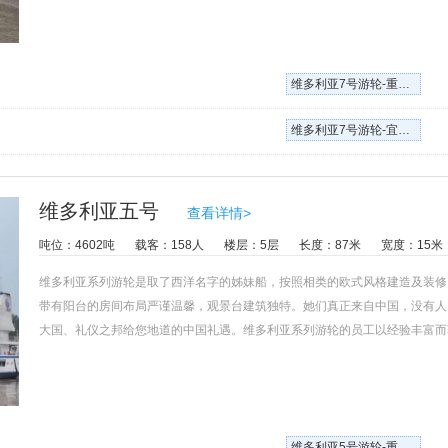
维多利亚7号游轮-重庆到宜昌单程四日
维多利亚7号游轮-宜昌到重庆单程五日
维多利亚五号
查看详情>
吨位：4602吨
载客：158人
楼层：5层
长度：87米
宽度：15米
维多利亚系列游轮是取了西洋名字的姊妹船，按照相类的欧式风格建造及装修
带有阳台的房间布局严谨温馨，观景台建筑独特。她们真正来自中国，没有人
大国、礼仪之邦给您地道的中国礼遇。维多利亚系列游轮的员工以经验丰富而
厨各有拿手绝活，品尝过的游客都对各种中西餐美味佳肴赞不绝口。值得一提
金锚奖章。
维多利亚5号游轮-重庆到宜昌单程四日