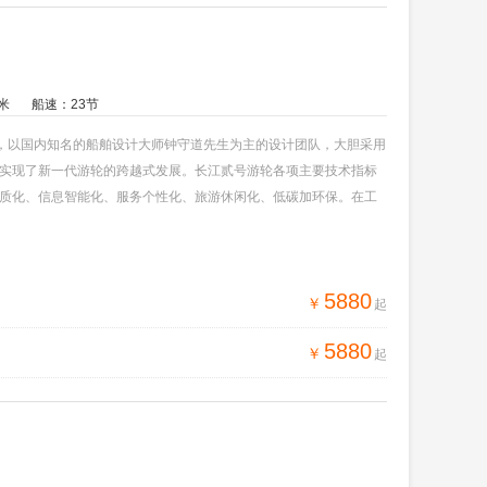
米
船速：23节
纲，以国内知名的船舶设计大师钟守道先生为主的设计团队，大胆采用
实现了新一代游轮的跨越式发展。长江贰号游轮各项主要技术指标
质化、信息智能化、服务个性化、旅游休闲化、低碳加环保。在工
平。长江二号由曾经参与设计CARNIER TRIUMPH 和 CAR
保，着力为游客塑造自然亲和、乐享生活的绿色休闲空间。
5880
￥
起
5880
￥
起