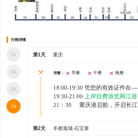
棋牌室
健身房
行程详情
D1
第1天
重庆
D2
早餐
午餐
晚餐
用餐：
1
8:00
-
19:3
0
凭您的有效证件在—
D3
19:30-21:00
上岸自费游览两江游（
21：
3
0
重庆港启航，开启长江
D4
按摩室
美容美发
第2天
丰都鬼城-石宝寨