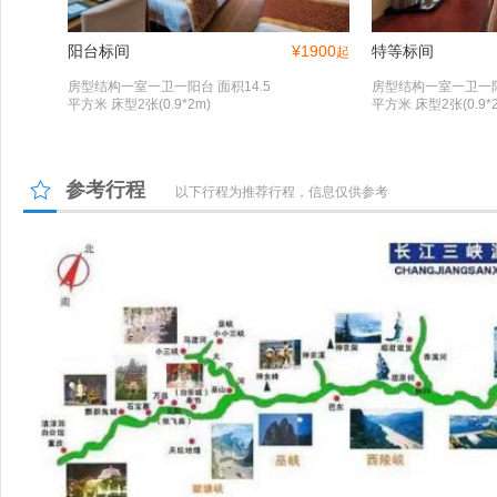
阳台标间
¥
1900
特等标间
起
房型结构一室一卫一阳台 面积14.5
房型结构一室一卫一阳台
平方米 床型2张(0.9*2m)
平方米 床型2张(0.9*2
参考行程
以下行程为推荐行程，信息仅供参考
自助餐
酒吧