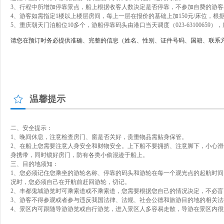
3、行程中所增加停靠景点，船上根据收客人数决定是否停靠，不参加自费的游客
4、游客如需指定1楼以上楼层房间，每上一层在报价的基础上加150元/床位，根
5、重庆朝天门泊船位10多个，游船停靠码头由港口当天调度（023-631006
请您在预订时务必提供准确、完整的信息（姓名、性别、证件号码、国籍、联系
温馨提示
二、安全提示：
1、晚间休息，注意检查房门、窗是否关好，贵重物品需贴身保管。
2、在船上您需要注意人身安全和财物安全。上下船不要拥挤、注意脚下，小心
身携带，同时锁好房门，防有各类小偷混迹于船上。
三、目的地须知：
1、您必须记住您乘坐的游轮名称、停靠的码头和游轮在每一个观光点的起航时间
况时，您必须自己在开航前赶回游轮，切记。
2、丰都鬼城游览时可乘索道或不乘索道，您需要根据您自己的情况决定，不必
3、游客不得参观或者参与违反我国法律、法规、社会公德和旅游目的地的相关
4、景区内可跟随导游游览或自行游览，进入景区人多容易走散，导游在景区内