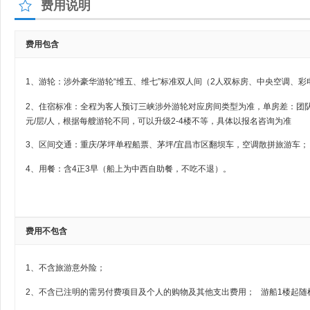
费用说明
费用包含
1、游轮：涉外豪华游轮“维五、维七”标准双人间（2人双标房、中央空调、彩
2、住宿标准：全程为客人预订三峡涉外游轮对应房间类型为准，单房差：团
元/层/人，根据每艘游轮不同，可以升级2-4楼不等，具体以报名咨询为准
3、区间交通：重庆/茅坪单程船票、茅坪/宜昌市区翻坝车，空调散拼旅游车；
4、用餐：含4正3早（船上为中西自助餐，不吃不退）。
费用不包含
1、不含旅游意外险；
2、不含已注明的需另付费项目及个人的购物及其他支出费用； 游船1楼起随