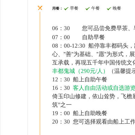
早餐
午餐
晚餐
用餐：
06：30
您可品尝免费早茶、
07：00
自助早餐
08：
0
0
-12:30
船停靠丰都码头，
心、
"
善
"
为基础、
"
愿
"
为形式，展
互承载，再现五千年中国传统文
丰都鬼城
（
290
元/人）
（温馨提
12：
30
船上自助午餐
1
6
：30
客人自由活动
或自选游
倚玉印山修建，依山耸势，飞檐
筑”之一
19：00 船上
自助晚餐
20：30 您可选择观看由船上