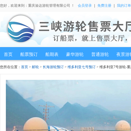
您好，欢迎来到：重庆渝达游轮管理有限公司 ！
会员登录
|
免费注册
|
我的订单
首页
船票预订
船期表
豪华游轮
普通游轮
夜景游
您所在位置：
首页
>
邮轮
>
长海游轮预订
>
维多利亚七号预订
> 维多利亚7号游轮-