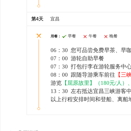
第4天
宜昌
早餐
午餐
晚餐
用餐：
06：30 您可品尝免费早茶、
07：00 游轮自助早餐
07：30 打包行李在游轮服务
08：00 跟随导游乘车前往
【三
游览
【
屈原故里
】
（
180
元
/人
）
1
3
：
3
0 左右抵达宜昌三峡游客
以上行程安排时间和登船、离船