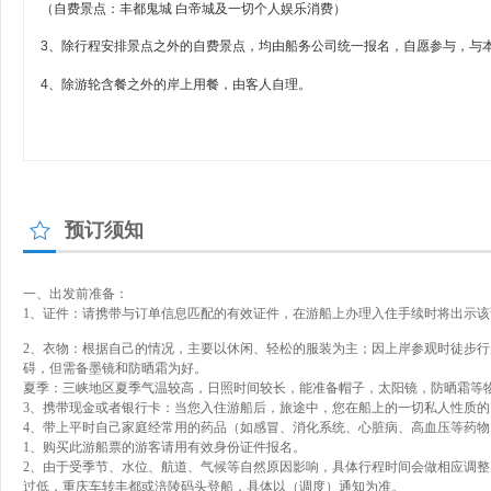
（自费景点：丰都鬼城 白帝城及一切个人娱乐消费）
3、除行程安排景点之外的自费景点，均由船务公司统一报名，自愿参与，与
4、除游轮含餐之外的岸上用餐，由客人自理。
预订须知
一、出发前准备：
1、证件：请携带与订单信息匹配的有效证件，在游船上办理入住手续时将出示
2、衣物：根据自己的情况，主要以休闲、轻松的服装为主；因上岸参观时徒步
碍，但需备墨镜和防晒霜为好。
夏季：三峡地区夏季气温较高，日照时间较长，能准备帽子，太阳镜，防晒霜等
3、携带现金或者银行卡：当您入住游船后，旅途中，您在船上的一切私人性质
4、带上平时自己家庭经常用的药品（如感冒、消化系统、心脏病、高血压等药
1、购买此游船票的游客请用有效身份证件报名。
2、由于受季节、水位、航道、气候等自然原因影响，具体行程时间会做相应调
过低，重庆车转丰都或涪陵码头登船，具体以（调度）通知为准。