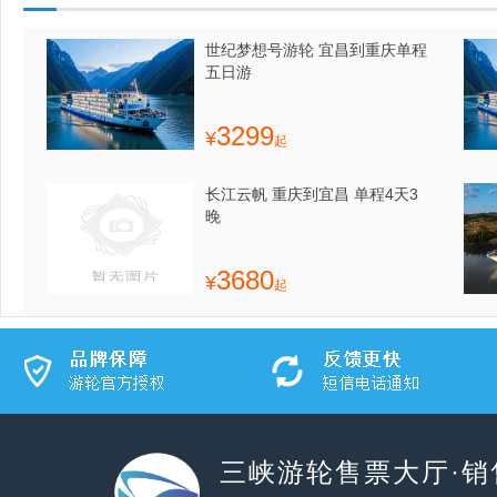
世纪梦想号游轮 宜昌到重庆单程
五日游
3299
¥
起
长江云帆 重庆到宜昌 单程4天3
晚
3680
¥
起
三峡游轮售票大厅·