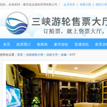
您好，欢迎来到：重庆渝达游轮管理有限公司 ！
会员登录
|
免费注册
|
我的订单
首页
船票预订
船期表
豪华游轮
普通游轮
夜景游
您所在位置：
首页
>
总统游轮介绍
>
总统七号
>
设施
> KTV