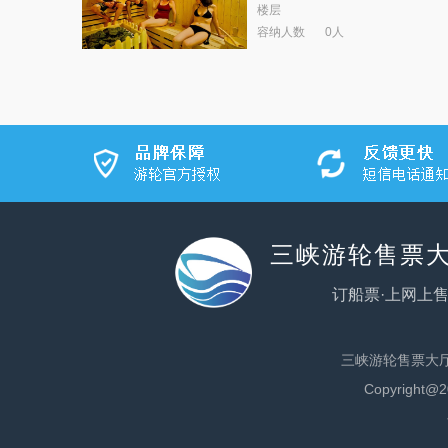
楼层
容纳人数
0人
三峡游轮售票大
订船票·上网上售
三峡游轮售票大
Copyrig