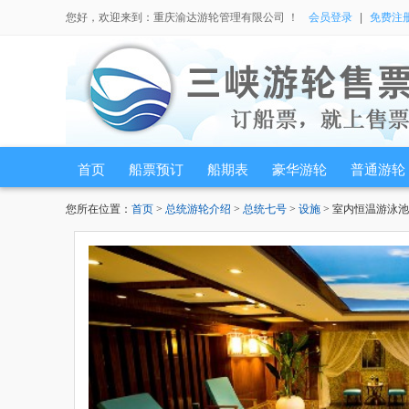
您好，欢迎来到：重庆渝达游轮管理有限公司 ！
会员登录
|
免费注
首页
船票预订
船期表
豪华游轮
普通游轮
您所在位置：
首页
>
总统游轮介绍
>
总统七号
>
设施
> 室内恒温游泳池