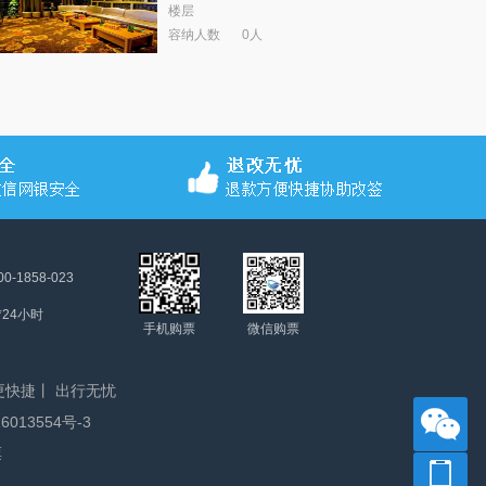
楼层
容纳人数
0人
00-1858-023
*24小时
手机购票
微信购票
快捷丨 出行无忧
6013554号-3
票