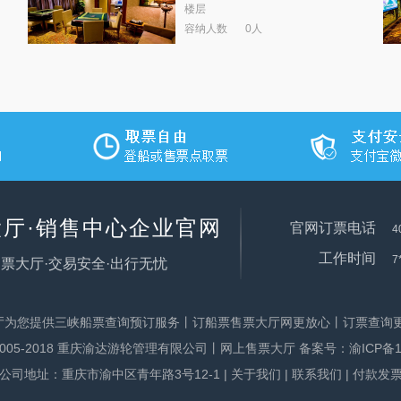
楼层
容纳人数
0人
厅·销售中心企业官网
官网订票电话
4
工作时间
7
票大厅·交易安全·出行无忧
厅为您提供三峡船票查询预订服务丨订船票售票大厅网更放心丨订票查询更
ht@2005-2018 重庆渝达游轮管理有限公司丨网上售票大厅 备案号：
渝ICP备1
公司地址：重庆市渝中区青年路3号12-1
|
关于我们
|
联系我们
|
付款发