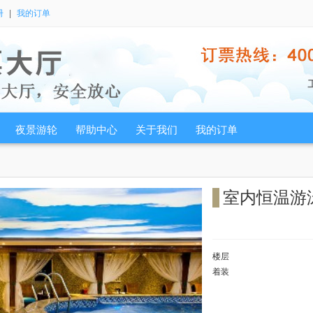
册
|
我的订单
夜景游轮
帮助中心
关于我们
我的订单
室内恒温游
楼层
着装