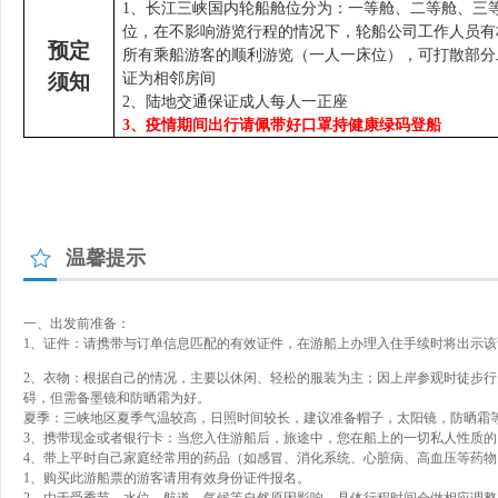
1、
长江三峡国内轮船舱位分为：一等舱、二等舱、三
位，在不影响游览行程的情况下，轮船公司工作人员有
预定
所有乘船游客的顺利游览（一人一床位），可打散部分
须知
证为相邻房间
2、
陆地交通保证成人每人一正座
3、
疫情期间出行请佩带好口罩持健康绿码登船
温馨提示
一、出发前准备：
1、证件：请携带与订单信息匹配的有效证件，在游船上办理入住手续时将出示
2、衣物：根据自己的情况，主要以休闲、轻松的服装为主；因上岸参观时徒步
碍，但需备墨镜和防晒霜为好。
夏季：三峡地区夏季气温较高，日照时间较长，建议准备帽子，太阳镜，防晒霜
3、携带现金或者银行卡：当您入住游船后，旅途中，您在船上的一切私人性质
4、带上平时自己家庭经常用的药品（如感冒、消化系统、心脏病、高血压等药
1、购买此游船票的游客请用有效身份证件报名。