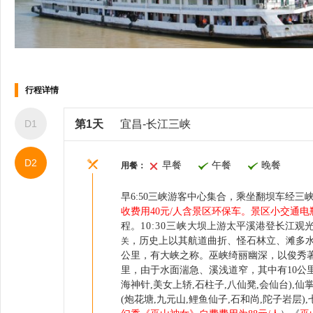
行程详情
D1
第1天
宜昌-长江三峡
D2
早餐
午餐
晚餐
用餐：
早6:50三峡游客中心集合，乘坐翻坝车经三
收费用40元/人含景区环保车。景区小交通电瓶
程。
10
:3
0三峡
大坝上游太平溪港登长江观光
，历史上以其航道曲折、怪石林立、滩多
关
公里，有大峡之称。巫峡绮丽幽深，以俊秀
里，由于水面湍急、溪浅道窄，其中有10公
海神针
,
美女上轿
,
石柱子
,
八仙凳
,
会仙台
),
仙
(
炮花塘
,
九
元山
,
鲤鱼仙子
,
石和尚
,
陀子岩层
),