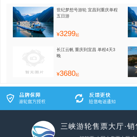
世纪梦想号游轮 宜昌到重庆单程
五日游
3299
¥
起
长江云帆 重庆到宜昌 单程4天3
晚
3680
¥
起
三峡游轮售票大厅·