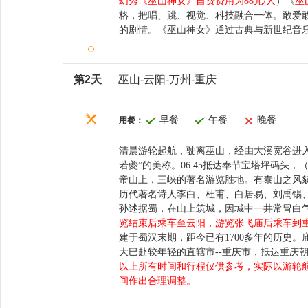
幻秀《巫山神女》
自费费用为
88
元/人
）
《
巫
格，把唱、跳、视觉、科技融合一体
。
敢爱
的剧情
。
《巫山神女》通过古典与新世纪音
第2天
巫山-云阳-万州-重庆
早餐
午餐
晚餐
用餐：
清晨游轮起航，驶离巫山，经由大溪宽谷进
若夔”的美称。
0
6
:
45
抵达奉节宝塔坪码头，
帝山上，三峡的著名游览胜地。有
泰山
之风
历代著名诗人
李白
、
杜甫
、
白居易
、
刘禹锡
孙述
据蜀，在山上筑城，因城中一井常冒白
览结束后乘车至云阳，游览张飞庙
后
乘车
到
建于蜀汉末期，距今已有1700多年的历史
大巴赴较年轻的直辖市--重庆市，抵达重庆
以上所有时间和行程仅供参考，实际以游轮
间作出合理调整
。