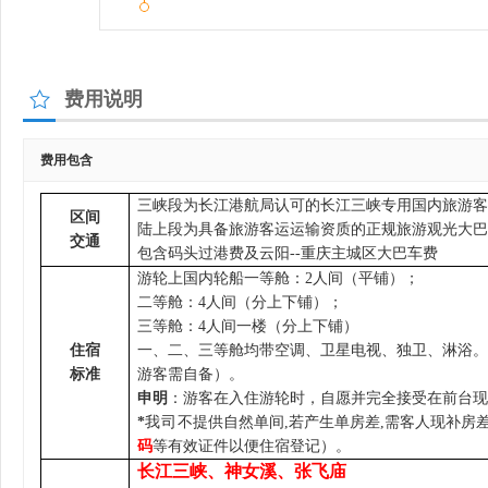
费用说明
费用包含
三峡段为长江港航局认可的长江三峡专用国内旅游客
区间
陆上段为具备旅游客运运输资质的正规旅游观光大巴
交通
包含码头过港费及
云阳
--重庆主城区大巴车费
游轮上国内轮船一等舱：2人间（平铺）；
二等舱：4人间（分上下铺）；
三等舱：
4人间
一楼
（分上下铺）
住宿
一、
二、三等舱均带空调、卫星电视、独卫、淋浴。
标准
游客需自备）。
申明
：游客在入住游轮时，自愿并完全接受在前台现
*
我司
不提供自然单间,若产生单房差,需客人现补房
码
等有效证件以便住宿登记）。
长江三峡、神女溪、张飞庙