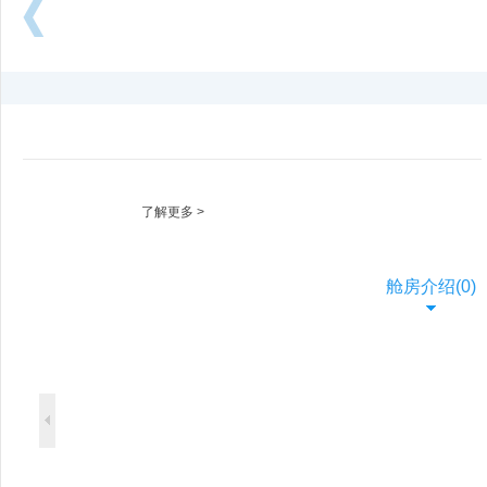
向
后
浏
览
了解更多 >
舱房介绍(0)