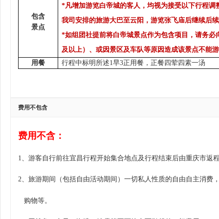
*凡增加游览白帝城的客人，均视为接受以下行程调
包含
我司安排的旅游大巴
至云阳，游览张飞庙
后继续后续
景点
*如组团社提前将白帝城景点作为包含项目，请务必
及以上）、或因景区及车队等原因造成该景点不能游
用餐
行程中标明所述
1
早
3
正用餐，正餐四荤四素一汤
费用不包含
费用不含：
1、
游客自行前往宜昌行程开始集合地点及行程结束后由重庆市返
2、旅游期间（包括自由活动期间）一切私人性质的自由自主消费
购物等。