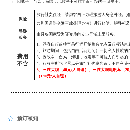
3、因战争，台风，海啸，地震等不可抗力而引起的一切费用。
旅行社责任险（请游客自行办理旅游人身意外险。如
保险
共和国道路交通事故处理办法》进行赔偿。解释权及
导游
由具备国家导游证资质的专业导游上团服务
。
服务
1、
游客自行前往宜昌行程开始集合地点及行程结束
2、
旅游期间（包括自由活动期间）一切私人性质的
费用
3、
因战争，台风，海啸，地震等不可抗力而引起的
不含
4、
行程中所包含景点是旅行社优惠套票，不再享受
5、
三峡大坝（40元/人自理）
、
三峡大坝
电瓶车
（2
（190元/人自理）
预订须知