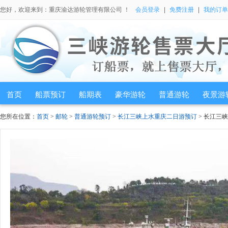
您好，欢迎来到：重庆渝达游轮管理有限公司 ！
会员登录
|
免费注册
|
我的订单
首页
船票预订
船期表
豪华游轮
普通游轮
夜景游
您所在位置：
首页
>
邮轮
>
普通游轮预订
>
长江三峡上水重庆二日游预订
> 长江三