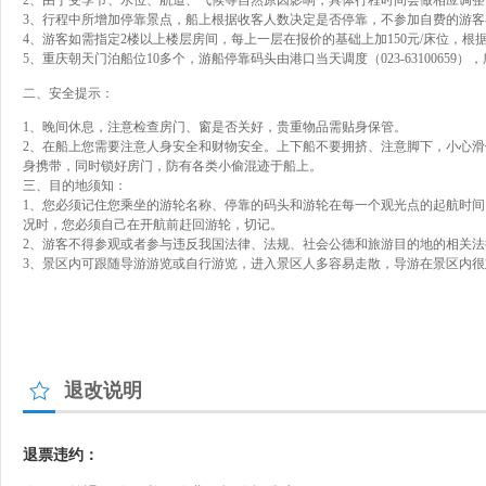
2、由于受季节、水位、航道、气候等自然原因影响，具体行程时间会做相应调
3、行程中所增加停靠景点，船上根据收客人数决定是否停靠，不参加自费的游客
4、游客如需指定2楼以上楼层房间，每上一层在报价的基础上加150元/床位，根
5、重庆朝天门泊船位10多个，游船停靠码头由港口当天调度（023-631006
二、安全提示：
1、晚间休息，注意检查房门、窗是否关好，贵重物品需贴身保管。
2、在船上您需要注意人身安全和财物安全。上下船不要拥挤、注意脚下，小心
身携带，同时锁好房门，防有各类小偷混迹于船上。
三、目的地须知：
1、您必须记住您乘坐的游轮名称、停靠的码头和游轮在每一个观光点的起航时间
况时，您必须自己在开航前赶回游轮，切记。
2
、游客不得参观或者参与违反我国法律、法规、社会公德和旅游目的地的相关法
3、景区内可跟随导游游览或自行游览，进入景区人多容易走散，导游在景区内
退改说明
退票违约：