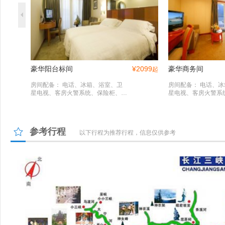
豪华阳台标间
¥
2099
豪华商务间
起
房间配备： 电话、冰箱、浴室、卫
房间配备： 电话、
星电视、客房火警系统、保险柜、救
星电视、客房火警系
生衣、浴衣、洗衣袋、吹风机、电视
生衣、浴衣、洗衣袋
机、热水瓶、免费瓶装水、冰桶、私
机、热水瓶、免费瓶
家观景阳台 、洗漱用品。
家观景阳台 、洗漱用
参考行程
以下行程为推荐行程，信息仅供参考
自助餐厅
特色餐厅