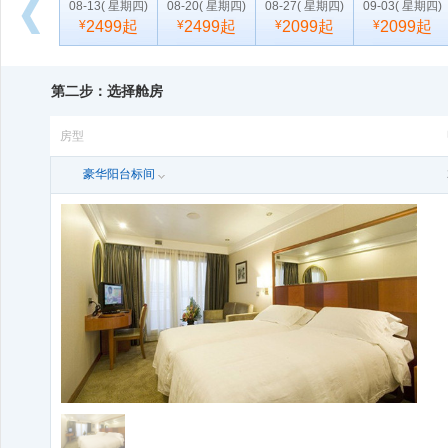
08-13
( 星期四)
08-20
( 星期四)
08-27
( 星期四)
09-03
( 星期四)
¥
2499起
¥
2499起
¥
2099起
¥
2099起
向
后
10-29
( 星期四)
11-05
( 星期四)
11-12
( 星期四)
11-19
( 星期四)
浏
¥
2499起
¥
2099起
¥
2099起
¥
2099起
第二步：选择舱房
览
房型
豪华阳台标间