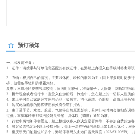
预订须知
一、出发前准备：
1、证件：请携带与订单信息匹配的有效证件，在游船上办理入住手续时将出示
2、衣物：根据自己的情况，主要以休闲、轻松的服装为主；因上岸参观时徒步
碍，但需备墨镜和防晒霜为好。
夏季：三峡地区夏季气温较高，日照时间较长，准备帽子，太阳镜，防晒霜等物
3、携带现金或者银行卡：当您入住游船后，旅途中，您在船上的一切私人性质
4、带上平时自己家庭经常用的药品（如感冒、消化系统、心脏病、高血压等药
1、购买此游船票的游客请用有效身份证件报名。
2、由于受季节、水位、航道、气候等自然原因影响，具体行程时间会做相应调
过低，重庆车转丰都或涪陵码头登船，具体以（调度）通知为准。
3、行程中所增加停靠景点，船上根据收客人数决定是否停靠，不参加自费的游客
4、游客如需指定2楼以上楼层房间，每上一层在报价的基础上加150元/床位，根
5、重庆朝天门泊船位10多个，游船停靠码头由港口当天调度（023-631006