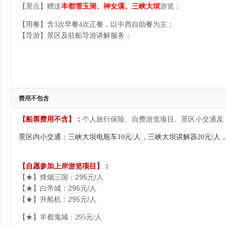
【景点】
赠送
丰都雪玉洞
、
神女溪
、三峡大坝
游览；
【用餐】含3次早餐4次正餐，以中西自助餐为主；
【导游】景区及驻船导游讲解服务；
费用不包含
【船票费用
不含
】
：
个人旅行保险、自费游览项目、
景区小交通及
景区内小
交通：三峡大坝电瓶车
10
元
/
人
，
三峡大坝讲解器20元/人
【
自愿参加上岸游览项目
】
：
【★】烽烟三国：295元/人
【★】白帝城：295元/人
【★】升船机：295元/人
【★】丰都鬼城：295元/人