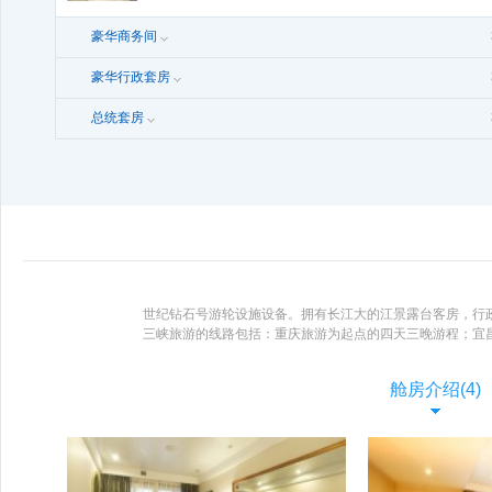
豪华商务间
豪华行政套房
总统套房
世纪钻石号游轮设施设备。拥有长江大的江景露台客房，行
三峡旅游的线路包括：重庆旅游为起点的四天三晚游程；宜
结合,豪华典雅的全景餐厅，闪烁着浪漫光影的法式烛光晚
肴。西餐厅采用西方厨房设备，让您享受到正宗的西式大餐
舱房介绍(4)
节目几乎家喻户晓的中餐名人--美籍华人马丁.杨创办的菜谱
体,针对高端市场客人的品位。阳光甲板能够360度全面欣
舒适和悠闲。完善的多功能厅，可点上一杯小酒，沉醉于三峡
段的三峡行程充分考虑客人的生活习惯,秉承为游客提供高
来让游客享有更加宽阔的娱乐休闲时光，甚至于将两整层甲板