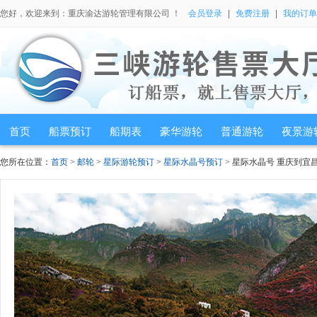
您好，欢迎来到：重庆渝达游轮管理有限公司 ！
会员登录
|
免费注册
|
我的订单
首页
船票预订
船期表
豪华游轮
普通游轮
夜景游
您所在位置：
首页
>
邮轮
>
星际游轮预订
>
星际水晶号预订
> 星际水晶号 重庆到宜