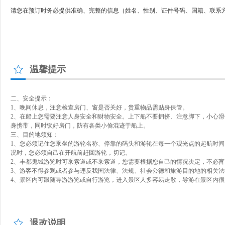
请您在预订时务必提供准确、完整的信息（姓名、性别、证件号码、国籍、联系
温馨提示
二、安全提示：
1、晚间休息，注意检查房门、窗是否关好，贵重物品需贴身保管。
2、在船上您需要注意人身安全和财物安全。上下船不要拥挤、注意脚下，小心
身携带，同时锁好房门，防有各类小偷混迹于船上。
三、目的地须知：
1、您必须记住您乘坐的游轮名称、停靠的码头和游轮在每一个观光点的起航时间
况时，您必须自己在开航前赶回游轮，切记。
2、丰都鬼城游览时可乘索道或不乘索道，您需要根据您自己的情况决定，不必
3、游客不得参观或者参与违反我国法律、法规、社会公德和旅游目的地的相关
4、景区内可跟随导游游览或自行游览，进入景区人多容易走散，导游在景区内
退改说明