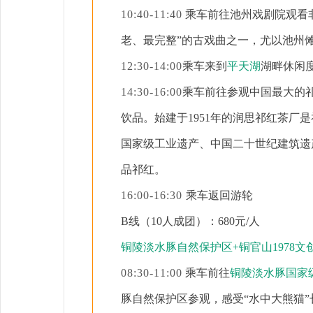
10:40-11:40
乘车前往池州戏剧院观看
老、最完整”的古戏曲之一，尤以池州
12:30-14:00
乘车来到
平天湖
湖畔休闲
14:30-16:00
乘车前往参观
中国最大的
饮品。始建于
1951年的润思祁红茶
国家级工业遗产、中国二十世纪建筑遗
品祁红。
16:00-16:30
乘车返回游轮
B线（10人成团）：6
80
元
/人
铜陵淡水豚自然保护区
+铜官山1978文
08:30-11:00
乘车前往
铜陵淡水豚国家
豚自然保护区参观，感受“水中大熊猫