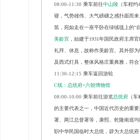
08:00-11:30
乘车前往
中山陵
（车程约
寝，气势雄伟、大气磅礴之感扑面而来
筑，宛如走在
一座平卧在绿绒毯上的
“
美龄宫
，始建于
1931年国民政府主
礼拜、休息，故称作美龄宫。其外部为
及西式灯具，整体风格庄重典雅，符合
11:30-12:15
乘车返回游轮
C线：
总统府
+
六朝博物馆
08:00-10:00
乘车前往游览
总统府
（车
的主要代表之一，中国近代历史的重要
署、两江总督署等，康熙、乾隆南巡均以
职中华民国临时大总统，辟为大总统府