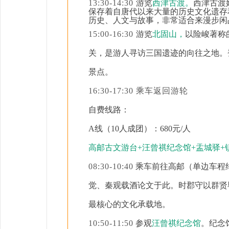
13:30-14:30
游览
西津古渡。
西津古渡
保存着自唐代以来大量的历史文化遗存
历史、人文与故事，非常适合来漫步闲
15:00-16:30
游览
北固山，
以险峻著称
关，
是
游人寻访三国遗迹的向往之地。
景点
。
16:30-17:30 乘车返回游轮
自费线路：
A线（10人成团）：6
80
元
/人
高邮古
文游台
+
汪曾祺纪念馆
+
盂城驿
+
08:30-10:40
乘车前往高邮（单边车程
觉
、
秦观
载酒论文于此。时郡守以群贤
最核心的文化承载地。
10:50-11:50
参观
汪曾祺纪念馆
。纪念