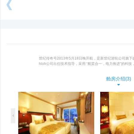
向
后
浏
览
世纪传奇号2013年5月18日晚开航，是新世纪游轮公司旗下的第七艘豪
hloh公司出任技术指导，采用 “舵桨合一，电力推进”的
您缔造一个静逸宁馨、绿色环保的水上乐园！世纪传奇”总共耗时
水系统、自动空调系统、直拨电话、液晶卫星电视等。
了解更
舱房介绍(3)