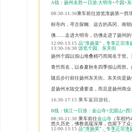
A线：扬州名胜一日游:大明寺+个园+
08:30-11:30
乘车前往游览淮扬第一胜
桓寺内，寻古探幽、远古的高冈、南朝
佛……走进大明寺，仿佛走进了扬州的
12:00-13:15
品
“淮扬菜”，专享正宗淮
13:30-16:30
游览个园、东关街
扬州个园以假山堆叠精巧而闻名于世。
青竹而名，以春夏秋冬四季假山而胜。由
随后步行前往扬州东关街
。东关街
是扬
是扬州水陆交通要道，而且是
扬州
商业
16:30-17:15 乘车返回游轮。
B线：镇江一日游：金山寺+北固山+西
08:30-11:30
乘车前往
金山寺
（车程约
悠久历史，佛教底蕴深厚，也留下了众
12:00-13:15
品
“淮扬菜”，专享正宗淮