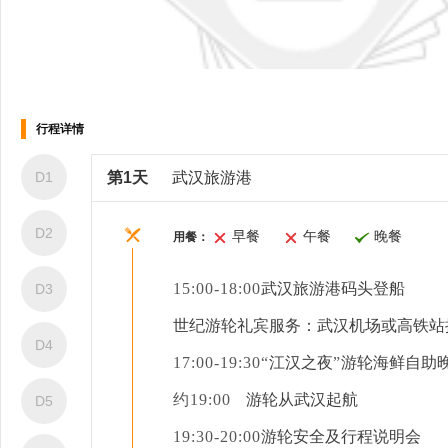
船上娱乐
运动健身
行程详情
D1
第1天
武汉旅游港
D2
早餐
午餐
晚餐
用餐：
15:00-18:00
武汉旅游港码头登船
D3
世纪游轮礼宾服务：武汉机场或高铁站
D4
医务室
17:00-19:30“
江汉之夜
”
游轮海鲜自助
约
19:00
游轮从武汉起航
D5
19:30-20:00
游轮安全及行程说明会