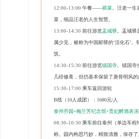
12:00-13:00
午餐
——
祺菜
。汪老一生
菜，细品汪老的人生智慧。
13:00-14:30
前往游览
盂城驿
。
盂城驿
属少见，被称为中国邮驿的
‘活化石’
。
筑
。
14:30-15:30
前往游览
镇国寺
。镇国寺
几经修葺，
但仍基本保留了唐骨明风的
15:30-17:00
乘车返回游轮
B线（10人成团）：1
680
元
/人
泰州乔园
+梅兰芳纪念馆+贵妃醉酒表演
08:30-10:30
乘车前往泰州（单边车程
称
。园内构思巧妙，精致清雅，保存了