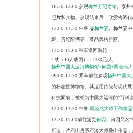
10:30-12:00
参观
梅兰芳纪念馆
。泰州
照片和实物
。参观结束后，欣赏梅派代
12:00-13:30
午餐
-品
梅兰宴
。
梅兰宴中
姬、贵妃醉酒等，菜品风格雅丽。
13:30-15:00
乘车返回游轮
C线（10人成团）：1
380
元
/人
扬州中国大运河博物馆
+何园+
周晓燕大
09:00-11:30
乘车前往参观
扬州中国大
的标志性博物馆
。其
运用传统与现代展
科技面貌，被誉为中国大运河的
“百科
12:00-13:30
午餐
-
周晓燕大师工作室品
13:30-15:00
前往游览
何园
。何园
又名
所造，片石山房系石涛大师叠山作品
，