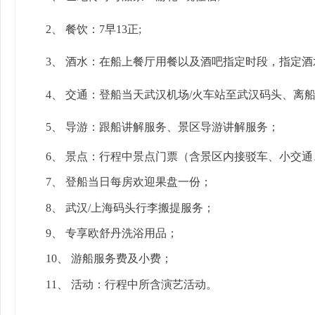
2、
餐饮：
7
早
13
正
;
3、
酒水：在船上餐厅用餐以及酒吧指定时段，指定酒
4、
交通：登船当天武汉机场
/火车站至武汉码头、离
5、
导游：跟船讲解服务、景区导游讲解服务；
6、
景点：行程中景点门票（含景区内接驳车、小交通
7、
登船当日每房欢迎果盘一份；
8、
武汉
/上海码头行李搬提服务；
9、
专享欧舒丹洗浴用品；
10、
游船服务费及小费；
11、
活动：行程中所含演艺活动。