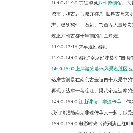
10:00-11:30
前往游览
六朝博物馆。
六
城市，和
古罗马城
并称为
“世界古典文
志、建筑构件、石刻、书画等大量珍贵
这座六朝古都千年前的灿烂辉煌。
11:30-12:15
乘车返回游轮
12:30-14:00
游轮
“南京好味荟萃”自助
14:00-15:00 上岸游览幕燕风景名胜区
达摩古洞是在南京古金陵四十八景中的
再现了达摩一苇渡江、梁武帝追达摩的
14:00-15:
0
0
江山讲坛：非遗传承
。作
我们将跟随南京非遗传承人一起，感受
1
5
:
00-17
:
00
电影时光《待到满山红叶