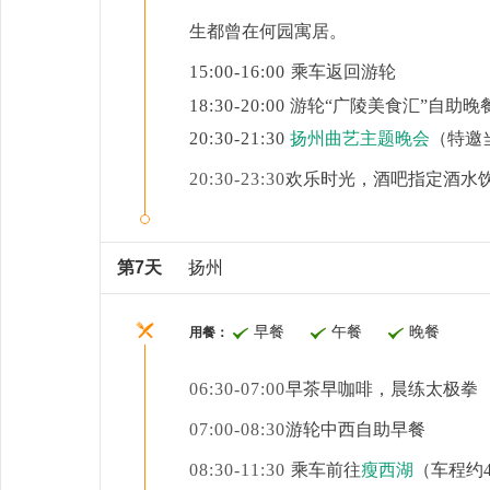
生
都曾在
何园寓居
。
15:00-16:00
乘车返回游轮
18:30-20:00
游轮
“广陵美食汇”自助晚
20:30-21:30
扬州曲艺主题晚会
（特邀
20:30-23:30
欢乐时光，酒吧指定酒水
第7天
扬州
早餐
午餐
晚餐
用餐：
06:30-07:00
早茶早咖啡，晨练太极拳
07:00-08:30
游轮中西自助早餐
08:30-11:30
乘车前往
瘦西湖
（车程约