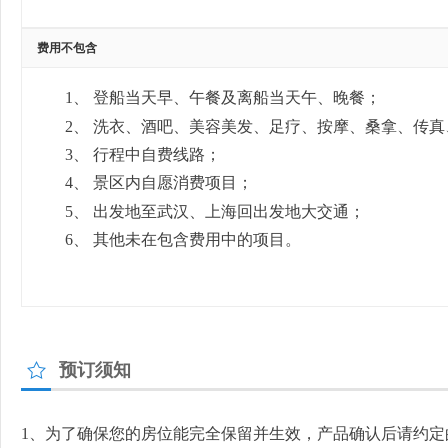
费用不包含
1、
登船当天早、午餐及离船当天午、晚餐；
2、
洗衣、酒吧、美容美发、足疗、按摩、桑拿、传真
3、
行程中自费线路；
4、
景区内自愿消费项目；
5、
出发地至武汉、上海回出发地大交通；
6、
其他未在包含费用中的项目。
预订须知
1、为了确保您的房位能完全保留并生效，产品确认后请约