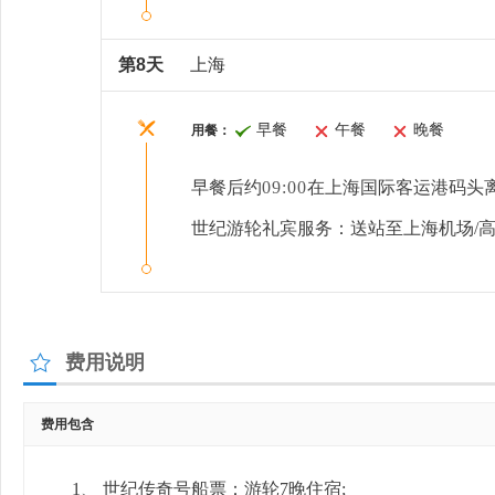
第8天
上海
早餐
午餐
晚餐
用餐：
早餐后约
09:00
在上海国际客运港码头
世
纪游轮礼宾服务：送站至
上海
机场
/
费用说明
费用包含
1、
世纪传奇号船票：游轮
7
晚住宿
;