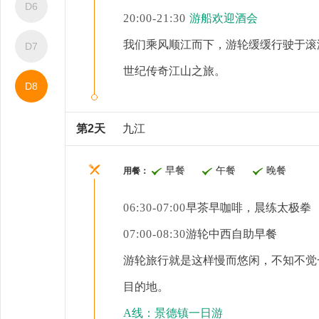
D6
20:00-21:30
游船欢迎酒会
我们乘风
顺
江而
下
，游轮缓缓行驶于滚
D7
世纪
传奇江山
之旅。
D8
第2天
九江
早餐
午餐
晚餐
用餐：
06:30-07:00
早茶早咖啡，晨练太极拳
07:00-08:30
游轮中西自助早餐
游轮旅行就是这样慢而悠闲，不知不觉
目的地。
A线：景德镇一日游