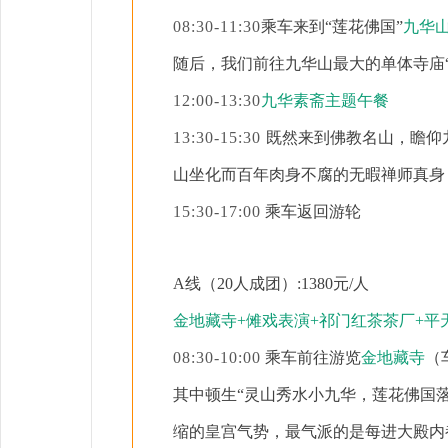
08:30-11:30
乘车来到
“莲花佛国”
九华
随后，我们前往九华山最大的单体寺庙
12:00-13:30
九华素斋主题午餐
13:30-15:30
既然来到佛教名山，瞻仰
山坐化而百年肉身不腐的无暇禅师真身
15:30-17:00
乘车返回游轮
A线（20人成团）:
1380
元
/人
金地藏寺
+傩戏表演+祁门红茶茶厂+平
08:30-10:00
乘车前往游览
金地藏寺
（
其中顿生
“灵山秀水小九华，莲花佛国落
缩的皇宫气势，最气派的是每进大殿内