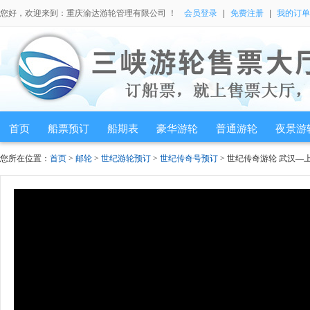
您好，欢迎来到：重庆渝达游轮管理有限公司 ！
会员登录
|
免费注册
|
我的订单
首页
船票预订
船期表
豪华游轮
普通游轮
夜景游
您所在位置：
首页
>
邮轮
>
世纪游轮预订
>
世纪传奇号预订
> 世纪传奇游轮 武汉—