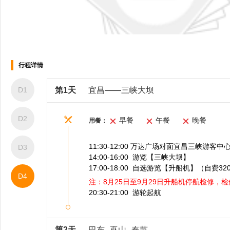
乳瓜 老干辣酱 甜酸藠头软包： 红豆
面包 凤梨面包 芝麻面包 乳酪面包 牛
奶面包 酥粒面包土司： 营养全麦土
司 安佳奶油土司硬包： 全麦法棍 黑
麦餐包甜点: 水果奶油蛋糕 黑森林夹
层糕 葡萄干玛芬杯 淡奶忌廉泡芙拿
酒吧，棋牌室
破仑酥油饼 坚果仁曲奇饼沙拉： 酸
奶水果沙拉 凯撒大帝沙拉 通粉油醋
行程详情
酒吧，棋牌室
沙拉 红粉鸡蛋沙拉糖水： 菠萝糖水
黄桃糖水 杂果糖水配： 蛋黄沙律酱
千岛万能汁调料： 意大利醋 苹果醋
D1
第1天
宜昌——三峡大坝
酒 芝麻香油 花生乳酱 重庆辣子 番茄
沙司张氏辣椒酱 冠生园蜂蜜果汁四
种： 新的橙汁 柠檬汁 黑加仑汁 西柚
D2
早餐
午餐
晚餐
汁早餐麦片： 澳洲卜卜米 原味玉米
用餐：
片 可可全麦维果酱： 份装黄油粒 秘
制草莓酱 焦糖橙子酱
11:30-12:00 万达广场对面宜昌三峡游客中
D3
14:00-16:00 游览【三峡大坝】
17:00-18:00 自选游览【升船机】（自费32
D4
注：8月25日至9月29日升船机停航检修，检
20:30-21:00 游轮起航
第2天
巴东--巫山--奉节