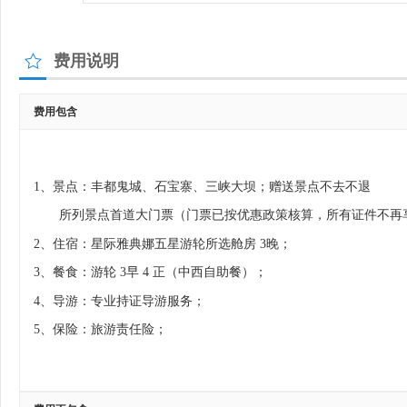
费用说明
费用包含
1、景点：丰都鬼城、石宝寨、三峡大坝；
赠送景点不去不退
所列景点首道大门票（门票已按优惠政策核算，所有证件不再
2、住宿：星际雅典娜
五星游轮
所选舱房
3晚；
3、餐食：游轮 3早 4 正（中西自助餐）；
4、导游：专业持证导游服务；
5、保险：旅游责任险；