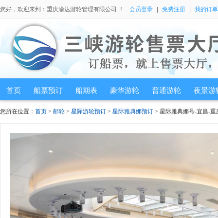
您好，欢迎来到：重庆渝达游轮管理有限公司 ！
会员登录
|
免费注册
|
我的订单
首页
船票预订
船期表
豪华游轮
普通游轮
夜景游
您所在位置：
首页
>
邮轮
>
星际游轮预订
>
星际雅典娜预订
> 星际雅典娜号-宜昌-重