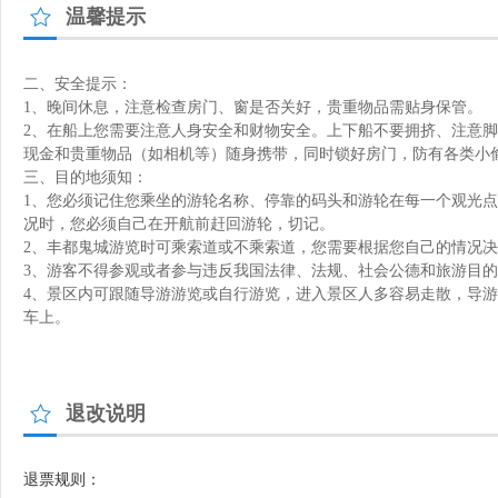
温馨提示
二、安全提示：
1、晚间休息，注意检查房门、窗是否关好，贵重物品需贴身保管。
2、在船上您需要注意人身安全和财物安全。上下船不要拥挤、注意
现金和贵重物品（如相机等）随身携带，同时锁好房门，防有各类小
三、目的地须知：
1、您必须记住您乘坐的游轮名称、停靠的码头和游轮在每一个观光
况时，您必须自己在开航前赶回游轮，切记。
2、丰都鬼城游览时可乘索道或不乘索道，您需要根据您自己的情况
3、游客不得参观或者参与违反我国法律、法规、社会公德和旅游目
4、景区内可跟随导游游览或自行游览，进入景区人多容易走散，导
车上。
退改说明
退票规则：