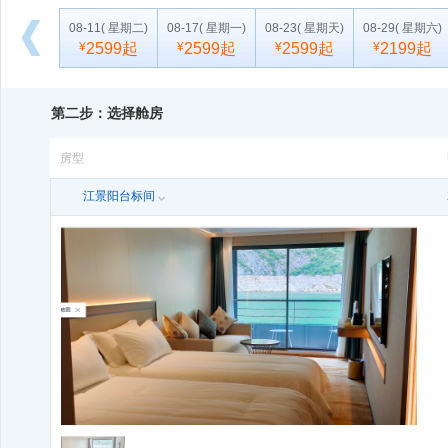
08-11
( 星期二)
08-17
( 星期一)
08-23
( 星期天)
08-29
( 星期六)
¥
2599起
¥
2599起
¥
2599起
¥
2199起
向
后
10-16
( 星期五)
10-22
( 星期四)
10-28
( 星期三)
11-03
( 星期二)
浏
¥
2599起
¥
2599起
¥
2599起
¥
2199起
第二步：选择舱房
览
房型
江景阳台标间