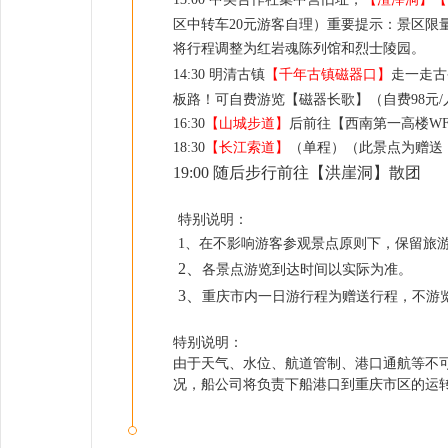
区中转车20元游客自理）重要提示：景区限
将行程调整为红岩魂陈列馆和烈士陵园。
14:30
明清古镇
【千年古镇磁器口】
走一走古
板路！可自费游览【磁器长歌】（自费98元/
16:30
【山城步道】
后前往【西南第一高楼WF
18:30
【长江索道】
（单程）（此景点为赠送
19:00 随后步行前往【洪崖洞】散团
特别说明：
1、在不影响游客参观景点原则下，保留旅
2、
各景点游览到达时间以实际为准。
3、
重庆市内一日游行程为赠送行程，不游
特别说明：
由于天气、水位、航道管制、港口通航等不
况，船公司将负责下船港口到重庆市区的运