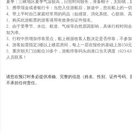
夏季：三峡地区夏季气温较高，日照时间较长，准备帽子，太阳镜，
3、携带现金或者银行卡：当您入住游船后，旅途中，您在船上的一
4、带上平时自己家庭经常用的药品（如感冒、消化系统、心脏病、
1、购买此游船票的游客请用有效身份证件报名。
2、由于受季节、水位、航道、气候等自然原因影响，具体行程时间
知为准。
3、行程中所增加停靠景点，船上根据收客人数决定是否停靠，不参
4、游客如需指定2楼以上楼层房间，每上一层在报价的基础上加150
5、重庆朝天门泊船位10多个，游船停靠码头由港口当天调度（023-6
人员联系！
请您在预订时务必提供准确、完整的信息（姓名、性别、证件号码、
不承担任何责任。