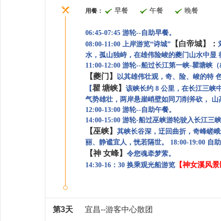
早餐
午餐
晚餐
用餐：
06:45-07:45 游轮--自助早餐。
【白帝城】：
08:00-11:00 上岸游览“诗城”
水，孤山独峙，在雄伟险峻的夔门山水中显
11:00-12:00 游轮--船过长江第一峡-瞿
【夔门】
以其雄伟壮观，奇、险、峻的特
瞿
塘峡】
【
该峡长约 8 公里，在长江三
气势雄壮，两岸悬崖峭壁如同刀削斧砍，
山
12:00-13:00 游轮--自助午餐。
14:00-15:00 游轮-船过巫峡游轮驶入长江
【
巫峡】
其峡长谷深，迂回曲折，奇峰嵯
丽、静谧宜人，恍若隔世。
18:00-19:00 
【神
女峰】
令您魂牵梦萦。
【神女溪风景区
14:30-16：30 换乘观光船游览
第3天
宜昌--游客中心散团