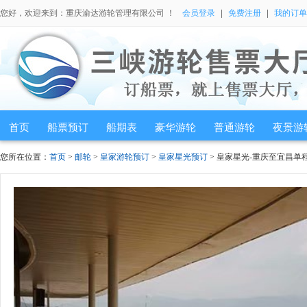
您好，欢迎来到：重庆渝达游轮管理有限公司 ！
会员登录
|
免费注册
|
我的订单
首页
船票预订
船期表
豪华游轮
普通游轮
夜景游
您所在位置：
首页
>
邮轮
>
皇家游轮预订
>
皇家星光预订
> 皇家星光-重庆至宜昌单