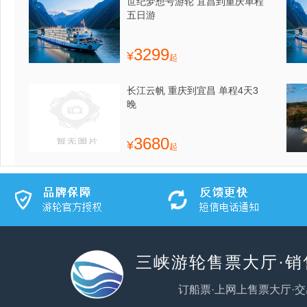
世纪梦想号游轮 宜昌到重庆单程
五日游
3299
¥
起
长江云帆 重庆到宜昌 单程4天3
晚
3680
¥
起
三峡游轮售票大厅·
订船票·上网上售票大厅·交