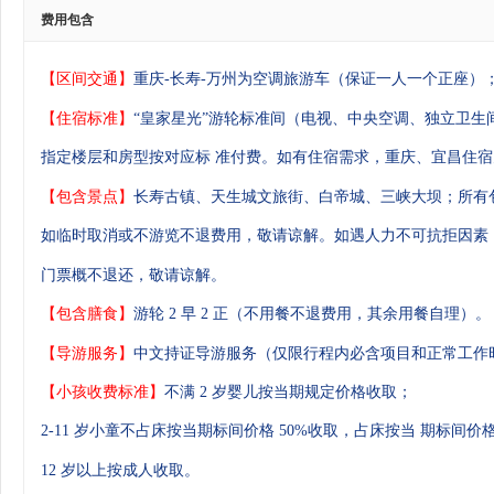
费用包含
【区间交通】
重庆-长寿-万州为空调旅游车（保证一人一个正座）
【住宿标准】
“皇家星光”游轮标准间（电视、中央空调、独立卫生
指定楼层和房型按对应标
准付费。如有住宿需求，重庆、宜昌住
【
包含景点】
长寿古镇、天生城文旅街、白帝城、三峡大坝；所有
如临时取消或不游览不退费用，敬请谅解。如遇人力不可抗拒因素
门票概不退还，敬请谅解。
【包含膳食】
游轮 2 早 2 正（不用餐不退费用，其余用餐自理）
【导游服务】
中文持证导游服务（仅限行程内必含项目和正常工作
【小孩收费标准】
不满 2 岁婴儿按当期规定价格收取；
2-11 岁小童不占床按当期标间价格 50%收取，占床按当
期标间价格
12 岁以上按成人收取。