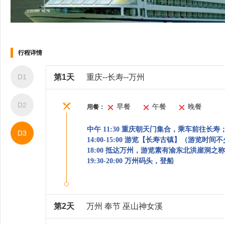
酒吧
棋牌
行程详情
D1
第1天
重庆--长寿--万州
D2
早餐
午餐
晚餐
用餐：
中午 11:30 重庆朝天门集合，乘车前往长寿
D3
14:00-15:00 游览【长寿古镇】（游览时间不
18:00 抵达万州，游览素有渝东北洪崖洞
19:30-20:00 万州码头，登船
客房服务
第2天
万州 奉节 巫山神女溪