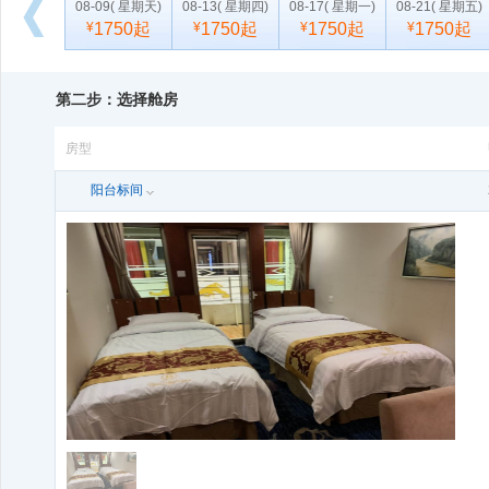
08-09
( 星期天)
08-13
( 星期四)
08-17
( 星期一)
08-21
( 星期五)
¥
1750起
¥
1750起
¥
1750起
¥
1750起
向
后
浏
第二步：选择舱房
览
房型
阳台标间