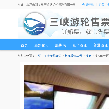
您好，欢迎来到：重庆渝达游轮管理有限公司 ！
会员登录
|
免费注
首页
船票预订
船期表
豪华游轮
普通游轮
您所在位置：
首页
>
黄金游轮介绍
>
长江黄金二号
>
设施
> 模拟驾驶区