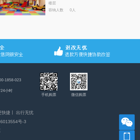
楼层
容纳人数
0人
00-1858-023
*24小时
手机购票
微信购票
快捷丨 出行无忧
6013554号-3
票