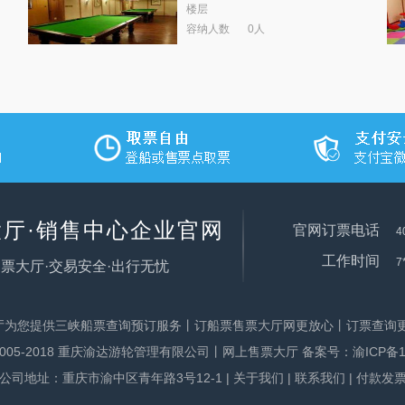
楼层
容纳人数
0人
厅·销售中心企业官网
官网订票电话
4
工作时间
7
票大厅·交易安全·出行无忧
厅为您提供三峡船票查询预订服务丨订船票售票大厅网更放心丨订票查询更
ht@2005-2018 重庆渝达游轮管理有限公司丨网上售票大厅 备案号：
渝ICP备1
公司地址：重庆市渝中区青年路3号12-1
|
关于我们
|
联系我们
|
付款发