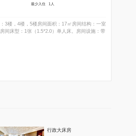
最少入住
1人
：3楼，4楼，5楼房间面积：17㎡房间结构：一室
间床型：1张（1.5*2.0）单人床。房间设施：带
行政大床房