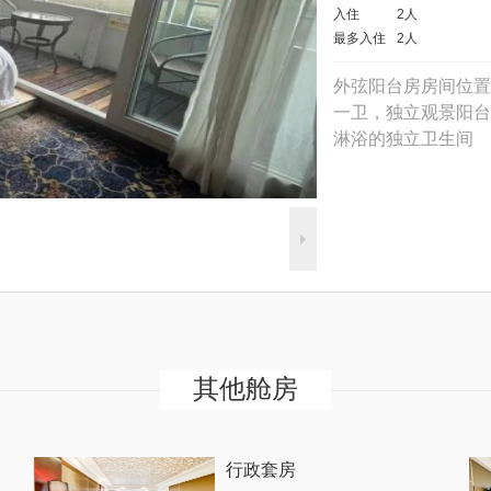
入住
2人
最多入住
2人
外弦阳台房房间位置
一卫，独立观景阳台房
淋浴的独立卫生间
其他舱房
行政套房