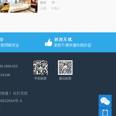
楼层
3F
入住
1-3人
00-1858-023
*24小时
手机购票
微信购票
快捷丨 出行无忧
6013554号-3
票