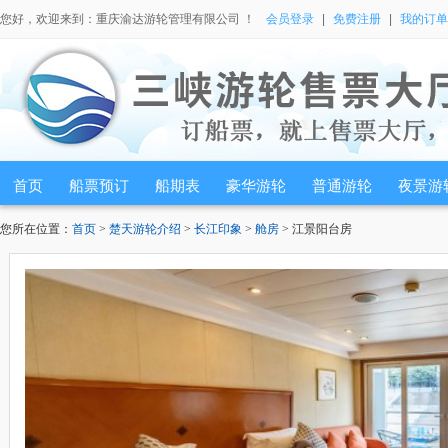
您好，欢迎来到：重庆渝达游轮管理有限公司 ！
会员登录
|
免费注册
|
我的订单
首页
船票预订
船期表
豪华游轮
普通游轮
夜景游
您所在位置：
首页
>
楚天游轮介绍
>
长江印象
>
舱房
> 江景阳台房