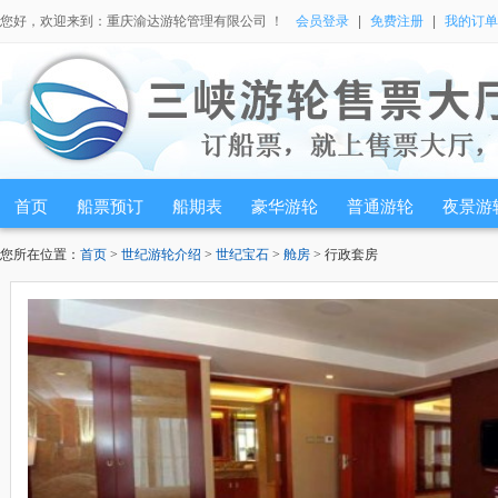
您好，欢迎来到：重庆渝达游轮管理有限公司 ！
会员登录
|
免费注册
|
我的订单
首页
船票预订
船期表
豪华游轮
普通游轮
夜景游
您所在位置：
首页
>
世纪游轮介绍
>
世纪宝石
>
舱房
> 行政套房